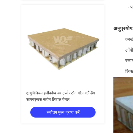
· प
अनुप्रयोग
काउं
लॉबी
स्न
लिफ्
एल्यूमिनियम हनीकॉम्ब क्वार्ट्ज स्टोन वॉल क्लैडिंग
फायरप्रूफ स्टोन लिबास पैनल
सर्वोत्तम मूल्य प्राप्त करें