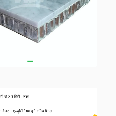
िमी से 30 मिमी . तक
न वेनर + एल्युमिनियम हनीकॉम्ब पैनल