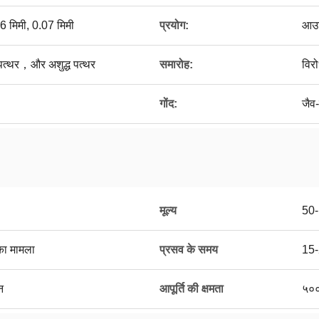
6 मिमी, 0.07 मिमी
प्रयोग:
आउट
त्थर，और अशुद्ध पत्थर
समारोह:
विर
गोंद:
जैव
मूल्य
50
 का मामला
प्रसव के समय
15-
न
आपूर्ति की क्षमता
५००