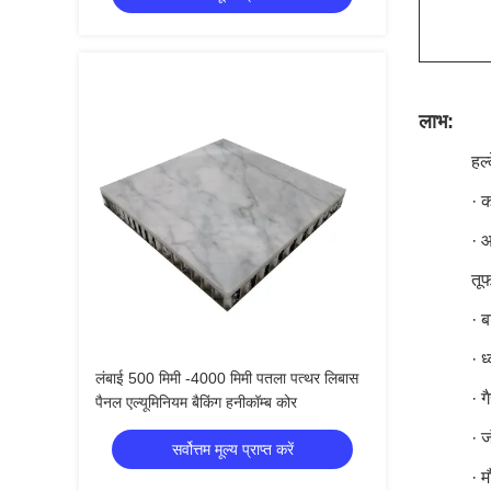
लाभ:
हल
· 
· आ
तू
· 
· ध
लंबाई 500 मिमी -4000 मिमी पतला पत्थर लिबास
· 
पैनल एल्यूमिनियम बैकिंग हनीकॉम्ब कोर
· ज
सर्वोत्तम मूल्य प्राप्त करें
· 