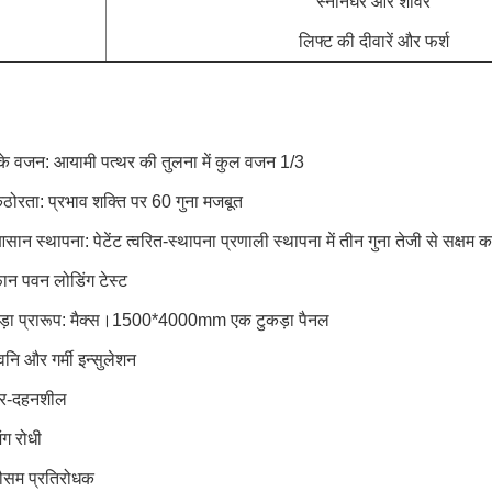
स्नानघर और शावर
लिफ्ट की दीवारें और फर्श
्के वजन: आयामी पत्थर की तुलना में कुल वजन 1/3
कठोरता: प्रभाव शक्ति पर 60 गुना मजबूत
सान स्थापना: पेटेंट त्वरित-स्थापना प्रणाली स्थापना में तीन गुना तेजी से सक्षम 
फान पवन लोडिंग टेस्ट
बड़ा प्रारूप: मैक्स।1500*4000mm एक टुकड़ा पैनल
्वनि और गर्मी इन्सुलेशन
गैर-दहनशील
ंग रोधी
मौसम प्रतिरोधक