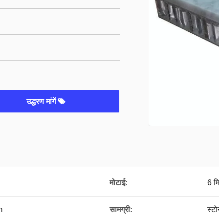
उद्धरण मांगें
मोटाई:
6 म
m
सामग्री:
स्टो