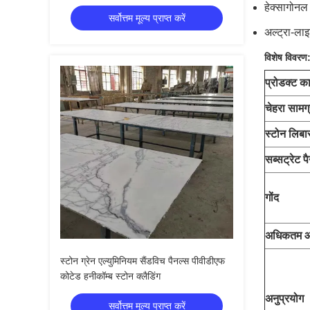
हेक्सागोन
सर्वोत्तम मूल्य प्राप्त करें
अल्ट्रा-ला
विशेष विवरण
प्रोडक्ट क
चेहरा सामग्
स्टोन लिबा
सब्सट्रेट 
गोंद
अधिकतम 
स्टोन ग्रेन एल्युमिनियम सैंडविच पैनल्स पीवीडीएफ
कोटेड हनीकॉम्ब स्टोन क्लैडिंग
अनुप्रयोग
सर्वोत्तम मूल्य प्राप्त करें