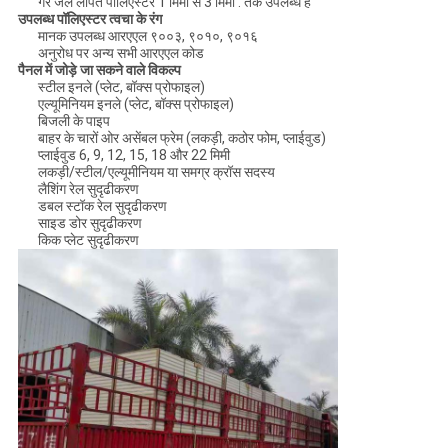
गैर जेल लेपित पॉलिएस्टर 1 मिमी से 3 मिमी . तक उपलब्ध है
उपलब्ध पॉलिएस्टर त्वचा के रंग
मानक उपलब्ध आरएएल ९००३, ९०१०, ९०१६
अनुरोध पर अन्य सभी आरएएल कोड
पैनल में जोड़े जा सकने वाले विकल्प
स्टील इनले (प्लेट, बॉक्स प्रोफाइल)
एल्यूमिनियम इनले (प्लेट, बॉक्स प्रोफाइल)
बिजली के पाइप
बाहर के चारों ओर असेंबल फ्रेम (लकड़ी, कठोर फोम, प्लाईवुड)
प्लाईवुड 6, 9, 12, 15, 18 और 22 मिमी
लकड़ी/स्टील/एल्यूमीनियम या समग्र क्रॉस सदस्य
लैशिंग रेल सुदृढीकरण
डबल स्टॉक रेल सुदृढीकरण
साइड डोर सुदृढीकरण
किक प्लेट सुदृढीकरण