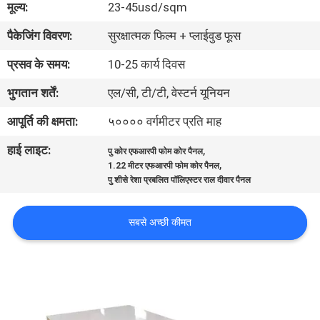
मूल्य:
23-45usd/sqm
गुणवत्ता
पैकेजिंग विवरण:
सुरक्षात्मक फिल्म + प्लाईवुड फूस
नियंत्रण
प्रसव के समय:
10-25 कार्य दिवस
संपर्क
भुगतान शर्तें:
एल/सी, टी/टी, वेस्टर्न यूनियन
करें
आपूर्ति की क्षमता:
५०००० वर्गमीटर प्रति माह
हाई लाइट:
,
पु कोर एफआरपी फोम कोर पैनल
समाचार
,
1.22 मीटर एफआरपी फोम कोर पैनल
पु शीसे रेशा प्रबलित पॉलिएस्टर राल दीवार पैनल
मामलों
सबसे अच्छी कीमत
साइटमैप
गोपनीयता