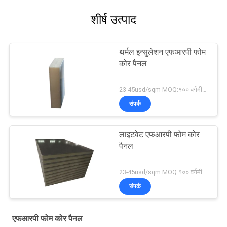
शीर्ष उत्पाद
थर्मल इन्सुलेशन एफआरपी फोम
कोर पैनल
23-45usd/sqm MOQ:१०० वर्गमीटर
संपर्क
लाइटवेट एफआरपी फोम कोर
पैनल
23-45usd/sqm MOQ:१०० वर्गमीटर
संपर्क
एफआरपी फोम कोर पैनल