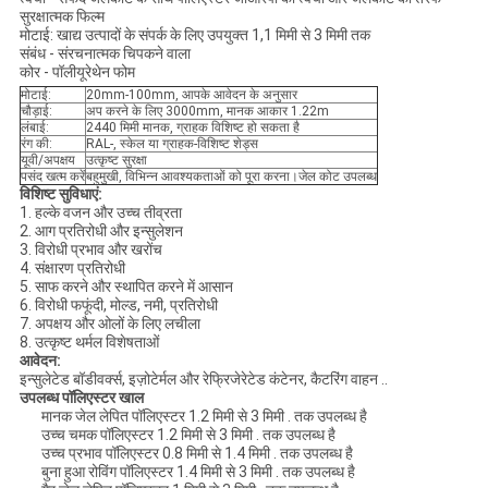
सुरक्षात्मक फिल्म
मोटाई: खाद्य उत्पादों के संपर्क के लिए उपयुक्त 1,1 मिमी से 3 मिमी तक
संबंध - संरचनात्मक चिपकने वाला
कोर - पॉलीयूरेथेन फोम
मोटाई:
20mm-100mm, आपके आवेदन के अनुसार
चौड़ाई:
अप करने के लिए 3000mm, मानक आकार 1.22m
लंबाई:
2440 मिमी मानक, ग्राहक विशिष्ट हो सकता है
रंग की:
RAL-, स्केल या ग्राहक-विशिष्ट शेड्स
यूवी/अपक्षय
उत्कृष्ट सुरक्षा
पसंद खत्म करें
बहुमुखी, विभिन्न आवश्यकताओं को पूरा करना।जेल कोट उपलब्ध
विशिष्ट सुविधाएं:
1. हल्के वजन और उच्च तीव्रता
2. आग प्रतिरोधी और इन्सुलेशन
3. विरोधी प्रभाव और खरोंच
4. संक्षारण प्रतिरोधी
5. साफ करने और स्थापित करने में आसान
6. विरोधी फफूंदी, मोल्ड, नमी, प्रतिरोधी
7. अपक्षय और ओलों के लिए लचीला
8. उत्कृष्ट थर्मल विशेषताओं
आवेदन:
इन्सुलेटेड बॉडीवर्क्स, इज़ोटेर्मल और रेफ्रिजेरेटेड कंटेनर, कैटरिंग वाहन ..
उपलब्ध पॉलिएस्टर खाल
मानक जेल लेपित पॉलिएस्टर 1.2 मिमी से 3 मिमी . तक उपलब्ध है
उच्च चमक पॉलिएस्टर 1.2 मिमी से 3 मिमी . तक उपलब्ध है
उच्च प्रभाव पॉलिएस्टर 0.8 मिमी से 1.4 मिमी . तक उपलब्ध है
बुना हुआ रोविंग पॉलिएस्टर 1.4 मिमी से 3 मिमी . तक उपलब्ध है