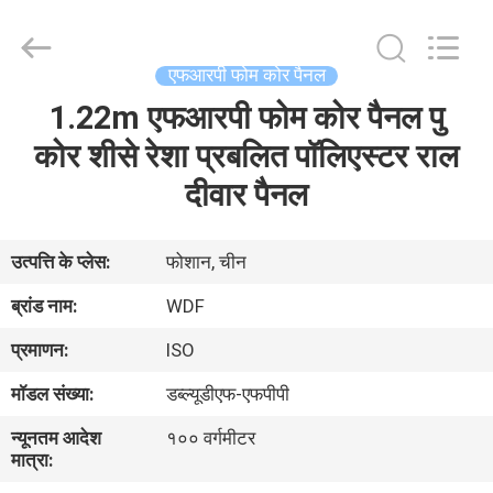
Material
Co.,
Ltd..
All
Rights
एफआरपी फोम कोर पैनल
Reserved.
Developed
1.22m एफआरपी फोम कोर पैनल पु
घर
by
ECER
कोर शीसे रेशा प्रबलित पॉलिएस्टर राल
उत्पादों
दीवार पैनल
हमारे
उत्पत्ति के प्लेस:
फोशान, चीन
बारे
ब्रांड नाम:
WDF
में
प्रमाणन:
ISO
मॉडल संख्या:
डब्ल्यूडीएफ-एफपीपी
कारखाना
न्यूनतम आदेश
१०० वर्गमीटर
भ्रमण
मात्रा: