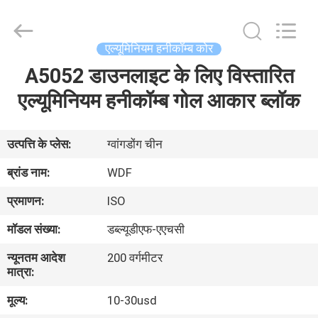
Composite
Material
Co.,
Ltd..
All
एल्यूमिनियम हनीकॉम्ब कोर
Rights
Reserved.
Developed
A5052 डाउनलाइट के लिए विस्तारित
घर
by
ECER
एल्यूमिनियम हनीकॉम्ब गोल आकार ब्लॉक
उत्पादों
उत्पत्ति के प्लेस:
ग्वांगडोंग चीन
हमारे
ब्रांड नाम:
WDF
बारे
प्रमाणन:
ISO
में
मॉडल संख्या:
डब्ल्यूडीएफ-एएचसी
न्यूनतम आदेश
200 वर्गमीटर
कारखाना
मात्रा:
भ्रमण
मूल्य:
10-30usd