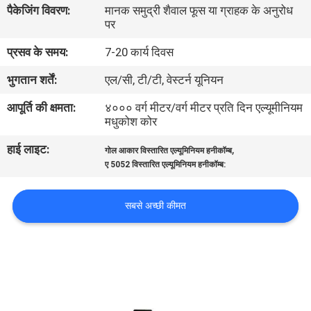
पैकेजिंग विवरण:
मानक समुद्री शैवाल फूस या ग्राहक के अनुरोध
गुणवत्ता
पर
नियंत्रण
प्रसव के समय:
7-20 कार्य दिवस
भुगतान शर्तें:
एल/सी, टी/टी, वेस्टर्न यूनियन
संपर्क
करें
आपूर्ति की क्षमता:
४००० वर्ग मीटर/वर्ग मीटर प्रति दिन एल्यूमीनियम
मधुकोश कोर
हाई लाइट:
,
समाचार
गोल आकार विस्तारित एल्यूमिनियम हनीकॉम्ब
ए 5052 विस्तारित एल्यूमिनियम हनीकॉम्ब:
मामलों
सबसे अच्छी कीमत
साइटमैप
गोपनीयता