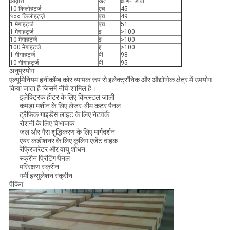
आवृत्ति
खेत
क्षीणन डीबी
10 किलोहर्ट्ज़
एच
45
१०० किलोहर्ट्ज़
एच
49
1 मेगाहर्ट्ज
एच
51
1 मेगाहर्ट्ज
इ
>100
10 मेगाहर्ट्ज
इ
>100
100 मेगाहर्ट्ज
इ
>100
1 गीगाहर्ट्ज
पी
98
10 गीगाहर्ट्ज
पी
95
अनुप्रयोग:
एल्यूमिनियम हनीकॉम्ब कोर व्यापक रूप से इलेक्ट्रॉनिक और औद्योगिक क्षेत्र में उपयोग
किया जाता है जिसमें नीचे शामिल है।
इलेक्ट्रिक हीटर के लिए क्रिस्टल जाली
कपड़ा मशीन के लिए लेजर-बीम कटर पैनल
ट्रैफिक गाइडेंस लाइट के लिए नेटवर्क
रोशनी के लिए विभाजक
जल और गैस शुद्धिकरण के लिए मार्गदर्शन
एयर कंडीशनर के लिए कूलिंग एजेंट वाहक
रेफ्रिजरेटर और वायु शोधन
स्क्रीन प्रिंटिंग पैनल
परिरक्षण स्क्रीन
गर्मी इन्सुलेशन स्क्रीन
पैकिंग